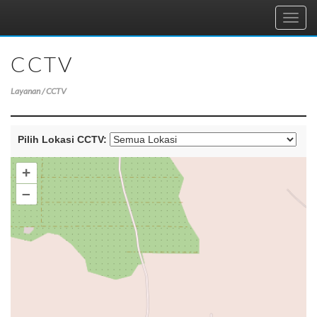
Toggl
navig
CCTV
Layanan / CCTV
Pilih Lokasi CCTV:
+
–