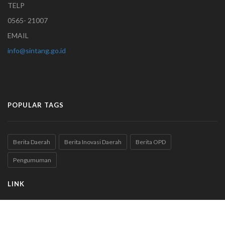
TELP
0565- 21007
EMAIL
info@sintang.go.id
POPULAR TAGS
Berita Daerah
Berita Inovasi Daerah
Berita OPD
Pengumuman
LINK
SIPLAN Dukcapil