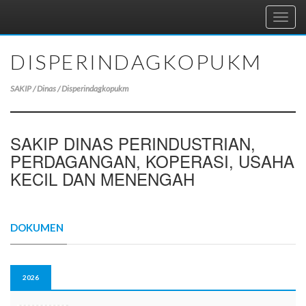
Toggl
navig
DISPERINDAGKOPUKM
SAKIP / Dinas / Disperindagkopukm
SAKIP DINAS PERINDUSTRIAN,
PERDAGANGAN, KOPERASI, USAHA
KECIL DAN MENENGAH
DOKUMEN
2026