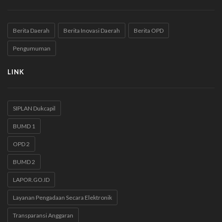
Berita Daerah
Berita Inovasi Daerah
Berita OPD
Pengumuman
LINK
SIPLAN Dukcapil
BUMD 1
OPD 2
BUMD 2
LAPOR.GO.ID
Layanan Pengadaan Secara Elektronik
Transparansi Anggaran