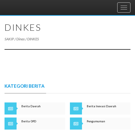
Toggl
navig
DINKES
SAKIP / Dinas / DINKES
KATEGORI BERITA
Berita Daerah
Berita Inovasi Daerah
Berita OPD
Pengumuman