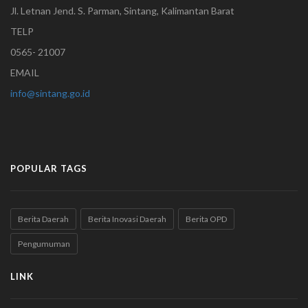
Jl. Letnan Jend. S. Parman, Sintang, Kalimantan Barat
TELP
0565- 21007
EMAIL
info@sintang.go.id
POPULAR TAGS
Berita Daerah
Berita Inovasi Daerah
Berita OPD
Pengumuman
LINK