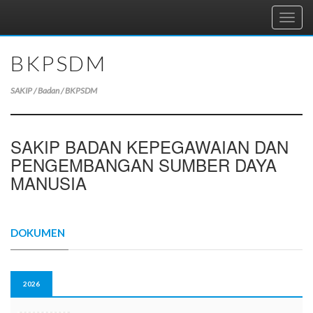
Toggl
navig
BKPSDM
SAKIP / Badan / BKPSDM
SAKIP BADAN KEPEGAWAIAN DAN
PENGEMBANGAN SUMBER DAYA
MANUSIA
DOKUMEN
2026