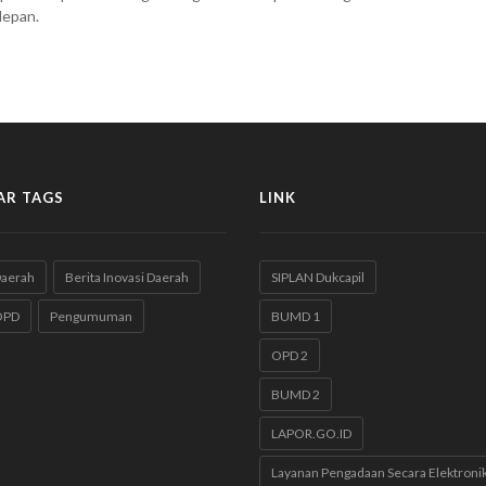
depan.
AR TAGS
LINK
Daerah
Berita Inovasi Daerah
SIPLAN Dukcapil
OPD
Pengumuman
BUMD 1
OPD 2
BUMD 2
LAPOR.GO.ID
Layanan Pengadaan Secara Elektroni