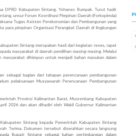
etua DPRD Kabupaten Sintang,
Yohanes Rumpak
. Turut hadir
P
ntang, unsur Forum Koordinasi Pimpinan Daerah (Forkopimda)
laksana Tugas Asisten Perekonomian dan Pembangunan yang
ta para pimpinan Organisasi Perangkat Daerah di lingkungan
upaten Sintang merupakan hasil dari kegiatan reses, rapat
pada masyarakat di daerah pemilihan masing-masing. Melalui
han masyarakat dihimpun untuk menjadi bahan masukan dalam
kan sebagai bagian dari tahapan perencanaan pembangunan
sebelum pelaksanaan Musyawarah Perencanaan Pembangunan
erintah Provinsi Kalimantan Barat
, Musrenbang Kabupaten
pril 2026 dan akan dihadiri oleh Wakil Gubernur Kalimantan
Kabupaten Sintang kepada Pemerintah Kabupaten Sintang
erah Terima. Dokumen tersebut diserahkan secara langsung
ada Bupati Sintang sebagai bahan pertimbangan dalam