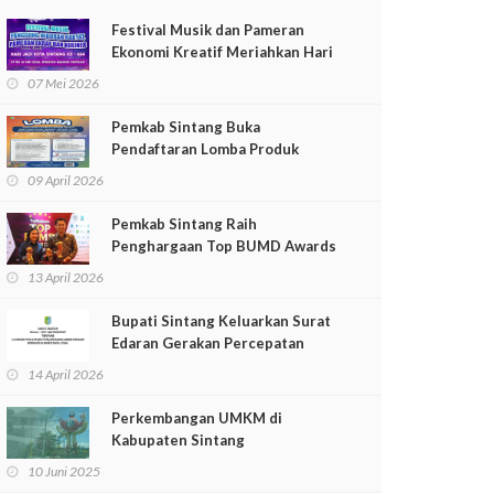
Festival Musik dan Pameran
Ekonomi Kreatif Meriahkan Hari
Jadi Kota Sintang ke-664
07 Mei 2026
Pemkab Sintang Buka
Pendaftaran Lomba Produk
Unggulan Daerah Tahun 2026
09 April 2026
Pemkab Sintang Raih
Penghargaan Top BUMD Awards
2026
13 April 2026
Bupati Sintang Keluarkan Surat
Edaran Gerakan Percepatan
Penganekaragaman Pangan
14 April 2026
Berbasis Sumber Daya Lokal
Perkembangan UMKM di
Kabupaten Sintang
10 Juni 2025