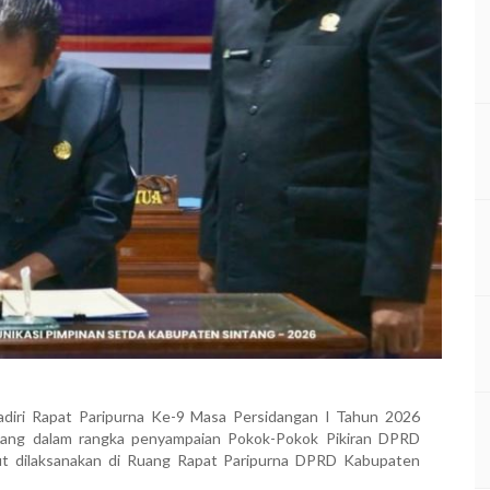
iri Rapat Paripurna Ke-9 Masa Persidangan I Tahun 2026
tang
dalam rangka penyampaian Pokok-Pokok Pikiran DPRD
ut dilaksanakan di Ruang Rapat Paripurna DPRD Kabupaten