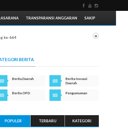
RASARANA
TRANSPARANSI ANGGARAN
SAKIP
ng ke-664
ATEGORI BERITA
Berita Daerah
Berita Inovasi
Daerah
Berita OPD
Pengumuman
POPULER
TERBARU
KATEGORI