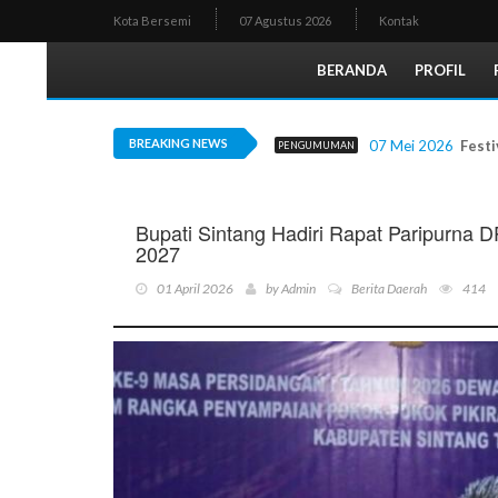
Kota Bersemi
07 Agustus 2026
Kontak
BERANDA
PROFIL
BREAKING NEWS
07 Mei 2026
Festi
PENGUMUMAN
Bupati Sintang Hadiri Rapat Paripurna
2027
01 April 2026
by
Admin
Berita Daerah
414