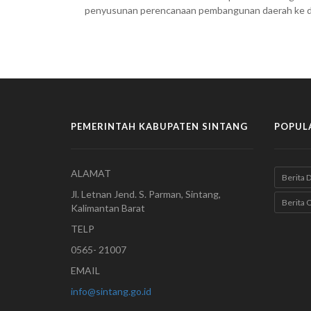
penyusunan perencanaan pembangunan daerah ke 
PEMERINTAH KABUPATEN SINTANG
POPUL
ALAMAT
Berita 
Jl. Letnan Jend. S. Parman, Sintang,
Berita 
Kalimantan Barat
TELP
0565- 21007
EMAIL
info@sintang.go.id