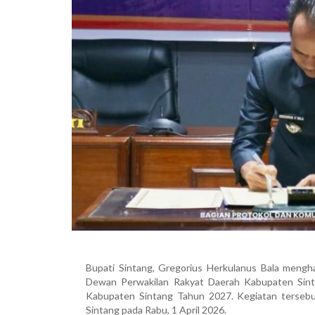
Bupati Sintang,
Gregorius Herkulanus Bala
menghad
Dewan Perwakilan Rakyat Daerah Kabupaten Sin
Kabupaten Sintang Tahun 2027. Kegiatan terseb
Sintang pada Rabu, 1 April 2026.