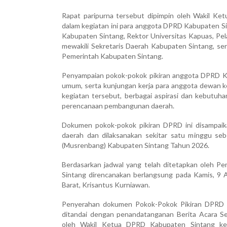
Rapat paripurna tersebut dipimpin oleh Wakil K
dalam kegiatan ini para anggota DPRD Kabupaten Si
Kabupaten Sintang, Rektor
Universitas Kapuas
, Pe
mewakili Sekretaris Daerah Kabupaten Sintang, ser
Pemerintah Kabupaten Sintang.
Penyampaian pokok-pokok pikiran anggota DPRD Kab
umum, serta kunjungan kerja para anggota dewan ke
kegiatan tersebut, berbagai aspirasi dan kebutu
perencanaan pembangunan daerah.
Dokumen pokok-pokok pikiran DPRD ini disampai
daerah dan dilaksanakan sekitar satu minggu 
(Musrenbang) Kabupaten Sintang Tahun 2026.
Berdasarkan jadwal yang telah ditetapkan oleh
Pem
Sintang direncanakan berlangsung pada Kamis, 9 A
Barat,
Krisantus Kurniawan
.
Penyerahan dokumen Pokok-Pokok Pikiran DPRD 
ditandai dengan penandatanganan Berita Acara S
oleh Wakil Ketua DPRD Kabupaten Sintang kep