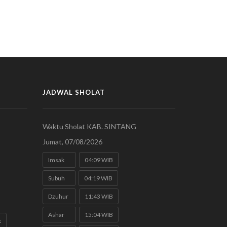
JADWAL SHOLAT
Waktu Sholat KAB. SINTANG
Jumat, 07/08/2026
Imsak
04:09 WIB
Subuh
04:19 WIB
Dzuhur
11:43 WIB
Ashar
15:04 WIB
k